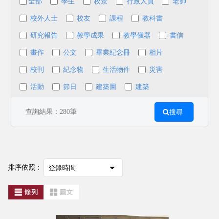
全部
學生
校景
行政人員
老師
校外人士
校友
課程
教科書
研究報告
教學成果
教學儀器
書信
畫作
公文
畢業紀念冊
相片
校刊
紀念物
生活物件
災害
活動
節日
建築圖
建築
查詢結果：280筆
搜尋
排序依照：