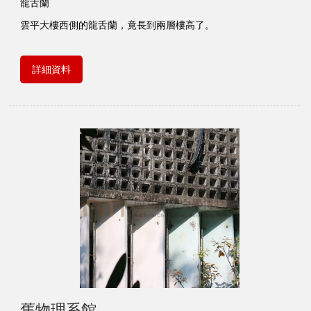
龍舌蘭
雲平大樓西側的龍舌蘭，竟長到兩層樓高了。
詳細資料
舊物理系館